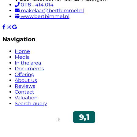
0118 - 414 014
makelaar@bertbimmel.nl
www.bertbimmel.nl
Navigation
Home
Media
In the area
Documents
Offering
About us
Reviews
Contact
Valuation
Search query