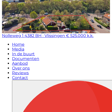
Nolleweg 1
4382 BH · Vlissingen
€ 525.000 k.k.
Home
Media
In de buurt
Documenten
Aanbod
Over ons
Reviews
Contact